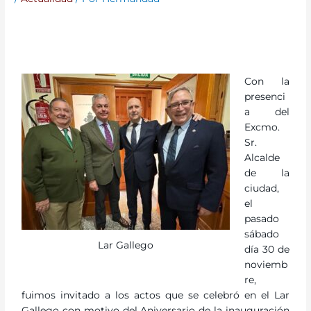
Con la
presenci
a del
Excmo.
Sr.
Alcalde
de la
ciudad,
el
pasado
sábado
Lar Gallego
día 30 de
noviemb
re,
fuimos invitado a los actos que se celebró en el Lar
Gallego con motivo del Aniversario de la inauguración