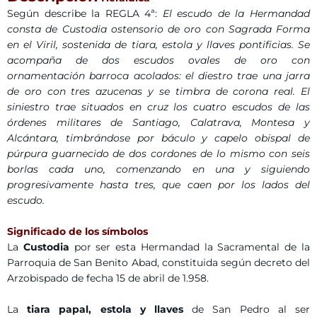
Según describe la REGLA 4ª:
El escudo de la Hermandad
consta de Custodia ostensorio de oro con Sagrada Forma
en el Viril, sostenida de tiara, estola y llaves pontificias. Se
acompaña de dos escudos ovales de oro con
ornamentación barroca acolados: el diestro trae una jarra
de oro con tres azucenas y se timbra de corona real. El
siniestro trae situados en cruz los cuatro escudos de las
órdenes militares de Santiago, Calatrava, Montesa y
Alcántara, timbrándose por báculo y capelo obispal de
púrpura guarnecido de dos cordones de lo mismo con seis
borlas cada uno, comenzando en una y siguiendo
progresivamente hasta tres, que caen por los lados del
escudo.
Significado de los símbolos
La
Custodia
por ser esta Hermandad la Sacramental de la
Parroquia de San Benito Abad, constituida según decreto del
Arzobispado de fecha 15 de abril de 1.958.
La
tiara papal, estola y llaves
de San Pedro al ser