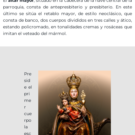
El
altar mayor
, situado en la cabecera de la nave central de la
parroquia, consta de antepresbiterio y presbiterio. En este
último se sitúa el retablo mayor, de estilo neoclásico, que
consta de banco, dos cuerpos divididos en tres calles y ático,
estando policromado, en tonalidades cremas y rosáceas que
imitan el veteado del mármol.
Pre
sid
e el
pri
me
r
cue
rpo
la
esc