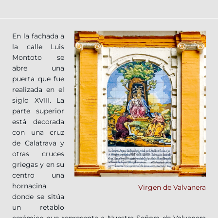
En la fachada a
la calle
Luis
Montoto se
abre una
puerta que fue
realizada en el
siglo XVIII. La
parte superior
está decorada
con una cruz
de Calatrava y
otras cruces
griegas y en su
centro una
hornacina
Virgen de Valvanera
donde se sitúa
un retablo