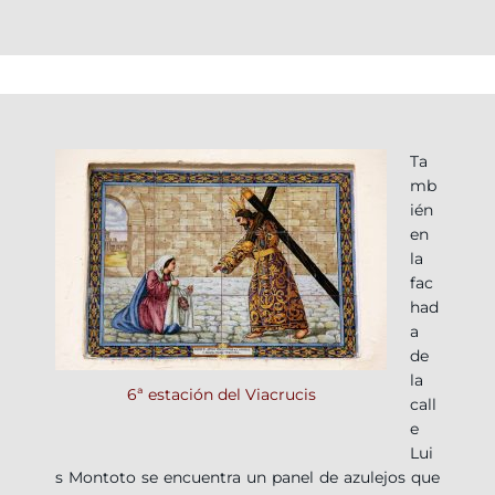
Ta
mb
ién
en
la
fac
had
a
de
la
6ª estación del Viacrucis
call
e
Lui
s Montoto se encuentra un panel de azulejos que