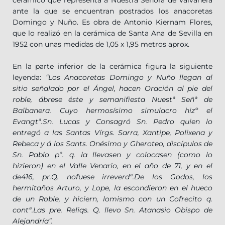
cerámico que representa a Nuestra Señora de Valvanera
ante la que se encuentran postrados los anacoretas
Domingo y Nuño. Es obra de Antonio Kiernam Flores,
que lo realizó en la cerámica de Santa Ana de Sevilla en
1952 con unas medidas de 1,05 x 1,95 metros aprox.
En la parte inferior de la cerámica figura la siguiente
leyenda:
“Los Anacoretas Domingo y Nuño llegan al
sitio señalado por el Ángel, hacen Oración al pie del
roble, ábrese éste y semanifiesta Nuestª Señª de
Balbanera. Cuyo hermosísimo simulacro hizº el
Evangtª.Sn. Lucas y Consagró Sn. Pedro quien lo
entregó a las Santas Vírgs. Sarra, Xantipe, Polixena y
Rebeca y á los Sants. Onésimo y Gheroteo, discípulos de
Sn. Pablo pª. q. la llevasen y colocasen (como lo
hizieron) en el Valle Venario, en el año de 71, y en el
de416, pr.Q. nofuese irreverdª.De los Godos, los
hermitaños Arturo, y Lope, la escondieron en el hueco
de un Roble, y hiciern, lomismo con un Cofrecito q.
contª.Las pre. Reliqs. Q. llevo Sn. Atanasio Obispo de
Alejandría”.