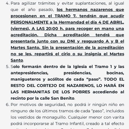
Para agilizar trámites y evitar suplantaciones, al igual
que el año pasado,
los hermanos nazarenos que
procesionen en el TRAMO 7, tendrán que acudir
PERSONALMENTE a la Hermandad el día 4 DE ABRIL,
(viernes), A LAS 20;00 h. para recoger en mano una
acreditación. Dicha acreditación tendrá que
presentarla junto con su DNI y resguardo A y B el
Martes Santo. Sin la presentación de la acreditación
no se les, repartirá el cirio o su insignia el Martes
Santo
.
S
olo formarán dentro de la Iglesia el Tramo 1 y las
antepresidencias, presidencias, bocinas,
manigueteros y acólitos de cada “paso”. TODO EL
RESTO DEL CORTEJO DE NAZARENOS, LO HARÁ EN
LAS HERMANITAS DE LOS POBRES accediendo al
recinto por la calle San Benito
.
Por motivos de seguridad, no podrá ir ningún niño en
ninguno de los últimos tramos de cada “paso”, incluidos
los vestidos de monaguillo. Cualquier menor con varita
podrá incorporarse al Tramo Infantil, creado a tal efecto