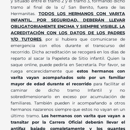
y situado entre el tramo 2 y el tramo 3, formando dicho
tramo al final de la c/ San Benito, fuera de las
Hermanitas.
TODOS LOS HERMANOS CON VARITA
INFANTIL, POR SEGURIDAD, DEBERÁN LLEVAR
OBLIGATORIAMENTE ENCIMA Y SIEMPRE VISIBLE, LA
ACREDITACIÓN CON LOS DATOS DE LOS PADRES
Y/O TUTORES
, por si hubiera que comunicarse de
emergencia con ellos durante el transcurso del
recorrido. Dicha acreditación se recogerá en los días de
reparto al sacar la Papeleta de Sitio infantil. Quien la
saque online, puede pedirla en Secretaría. Por favor, se
ruega encarecidamente que
estos hermanos con
varita vayan acompañados solo por un familiar
mayor de edad durante el recorrido
para facilitar el
caminar de dicho tramo Infantil y no
sobredimensionarlo en exceso por acumulación de
familiares. También pueden ir acompañando a otros
hermanos nazarenos siempre que estos no vayan en un
último tramo.
Los hermanos con varita que vayan a
transitar por la Carrera Oficial deberán llevar el
antifaz bajado completamente y los guantes