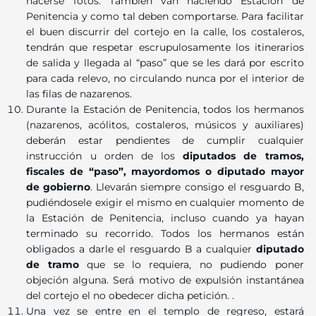
hacerse fotos. También van haciendo Estación de
Penitencia y como tal deben comportarse. Para facilitar
el buen discurrir del cortejo en la calle, los costaleros,
tendrán que respetar escrupulosamente los itinerarios
de salida y llegada al “paso” que se les dará por escrito
para cada relevo, no circulando nunca por el interior de
las filas de nazarenos.
Durante la Estación de Penitencia, todos los hermanos
(nazarenos, acólitos, costaleros, músicos y auxiliares)
deberán estar pendientes de cumplir cualquier
instrucción u orden de los
diputados de tramos,
fiscales de “paso”, mayordomos o diputado mayor
de gobierno
. Llevarán siempre consigo el resguardo B,
pudiéndosele exigir el mismo en cualquier momento de
la Estación de Penitencia, incluso cuando ya hayan
terminado su recorrido. Todos los hermanos están
obligados a darle el resguardo B a cualquier
diputado
de tramo
que se lo requiera, no pudiendo poner
objeción alguna. Será motivo de expulsión instantánea
del cortejo el no obedecer dicha petición. .
Una vez se entre en el templo de regreso, estará