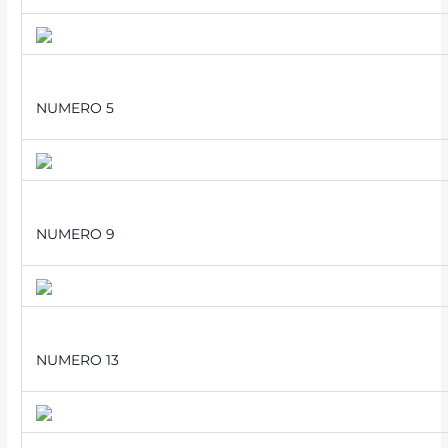
NUMERO 5
NUMERO 9
NUMERO 13