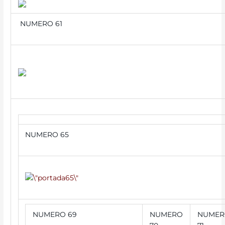
NUMERO 61
NUMERO 65
NUMERO 69
NUMERO
NUME