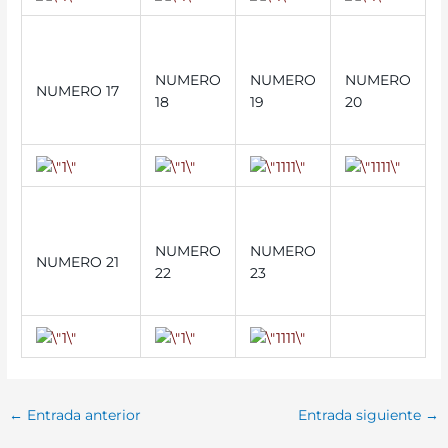
NUMERO
NUMERO
NUMERO
NUMERO 17
18
19
20
NUMERO
NUMERO
NUMERO 21
22
23
←
Entrada anterior
Entrada siguiente
→