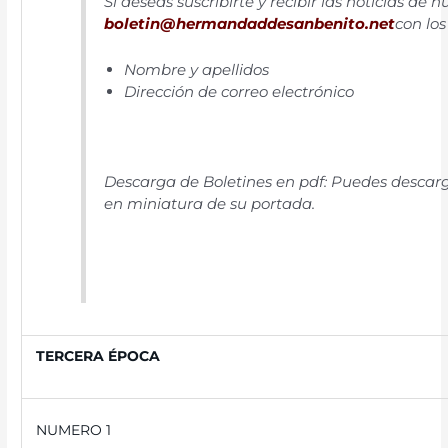
Si deseas suscribirte y recibir las noticias d
boletin@hermandaddesanbenito.net
con los
Nombre y apellidos
Dirección de correo electrónico
Descarga de Boletines en pdf:
Puedes descarg
en miniatura de su portada.
TERCERA ÉPOCA
NUMERO 1