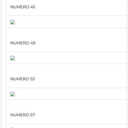
NUMERO 45
NUMERO 49
NUMERO 53
NUMERO 57