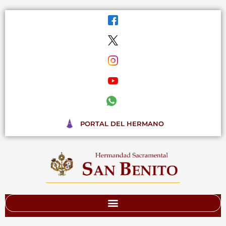
Ir
al
contenido
PORTAL DEL HERMANO