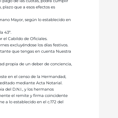
l pago de las cuotas, podrá cumplir
o, plazo que a esos efectos es
mano Mayor, según lo establecido en
a 43ª.
 el Cabildo de Oficiales.
ernes excluyéndose los días festivos.
portante que tengas en cuenta Nuestra
edad propia de un deber de conciencia,
onste en el censo de la Hermandad,
creditado mediante Acta Notarial.
a del D.N.I., y los hermanos
ormente el remite y firma coincidente
me a lo establecido en el c.172 del