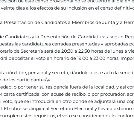
sición de este censo provisional no se encuentre al día en e
veinte días a los efectos de su inclusión en el censo definitiv
a la Presentación de Candidatos a Miembros de Junta y a Her
ón de Candidatos y la Presentación de Candidaturas, según Regl
uestas las candidaturas cerradas presentadas y aprobadas por
orario de Secretaría será de 20:30 a 22:30 horas de lunes a vi
odrá depositar el voto en horario de 19:00 a 23:00 horas. Im
otación libre, personal y secreta, dándole a este acto la seri
 de los participantes.\»
ad, o por tener su residencia fuera de la localidad, y así c
or carta certificada, con acuse de recibo, o por procurador, a
 voto, que se introducirá en otro donde se adjuntará una copi
. El sobre se dirigirá al Secretario Electoral y llevará exteri
e cumplen estos requisitos, el voto se considerará nulo, confor