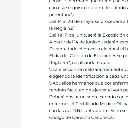
censo. El hermano que durante la expo
con este requisito durante los citados 
perentorio\».
Del 14 al 28 de mayo, se procederá 
la Regla 42ª.
Del 1 al 11 de junio, será la Exposici
A partir del 14 de junio quedarán exp
Durante todo el proceso electoral el h
El día del Cabildo de Elecciones se p
Regla 44ª, recalcándote que:
\»La elección se realizará mediante v
exigiendo la identificación a cada uno
\»Aquellos hermanos que por enfermed
tendrán facultad de ejercer el voto p
Deberá enviar un sobre cerrado con el
enfermos el Certificado Médico Oficial
con las del D.N.I. del votante. Si no s
Código de Derecho Canónico\».