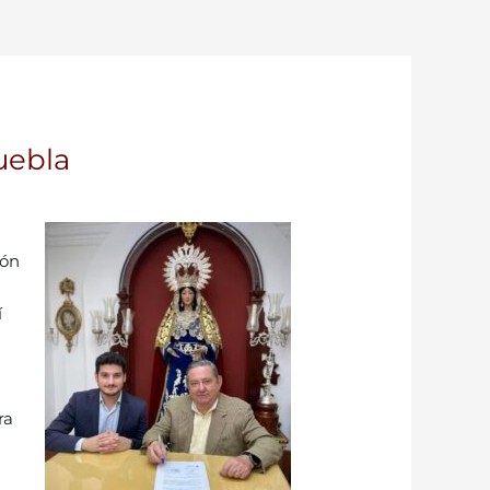
uebla
ión
í
ra