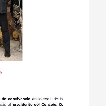
5
o de convivencia
en la sede de la
stió el
presidente del Consejo, D.