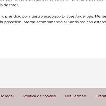
a de tarde.
30 h. presidido por nuestro arzobispo D. José Ángel Saiz M
la procesión interna acompañando al Santísimo con estandar
iso legal
Política de cookies
NetHerman
Crédi