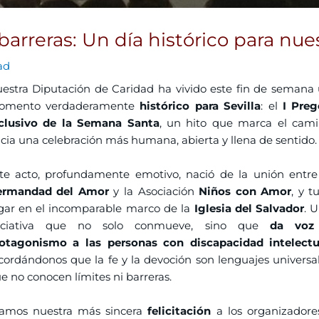
arreras: Un día histórico para nue
ad
estra Diputación de Caridad ha vivido este fin de semana
omento verdaderamente
histórico para Sevilla
: el
I Pre
clusivo de la Semana Santa
, un hito que marca el cam
cia una celebración más humana, abierta y llena de sentido.
te acto, profundamente emotivo, nació de la unión entre
ermandad del Amor
y la Asociación
Niños con Amor
, y t
gar en el incomparable marco de la
Iglesia del Salvador
. 
niciativa que no solo conmueve, sino que
da voz
otagonismo a las personas con discapacidad intelectu
cordándonos que la fe y la devoción son lenguajes universa
e no conocen límites ni barreras.
samos nuestra más sincera
felicitación
a los organizadore