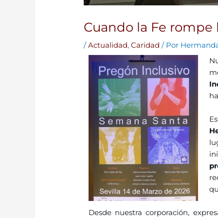
Cuando la Fe rompe b
/
Actualidad
,
Caridad
/ Por
Hermand
Nu
m
In
ha
Es
H
lu
i
pr
re
qu
Desde nuestra corporación, expre