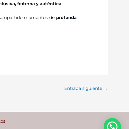
clusiva, fraterna y auténtica
.
os compartido momentos de
profunda
Entrada siguiente
→
tos