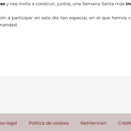
des
y nos invita a construir, juntos, una Semana Santa más
in
ión a participar en este día tan especial, en el que hem
rmandad.
iso legal
Política de cookies
NetHerman
Crédi