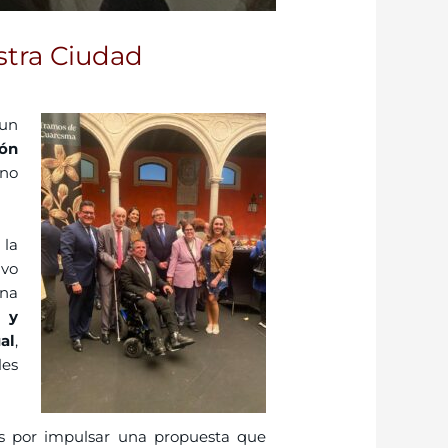
stra Ciudad
 un
gón
ino
 la
uvo
Una
 y
al
,
les
s por impulsar una propuesta que