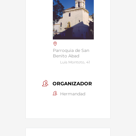
Parroquia de San
Benito Abad
Luis Montoto, 41
ORGANIZADOR
Hermandad