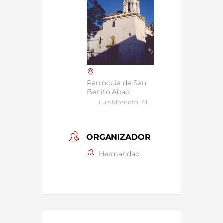
Parroquia de San
Benito Abad
Luis Montoto, 41
ORGANIZADOR
Hermandad