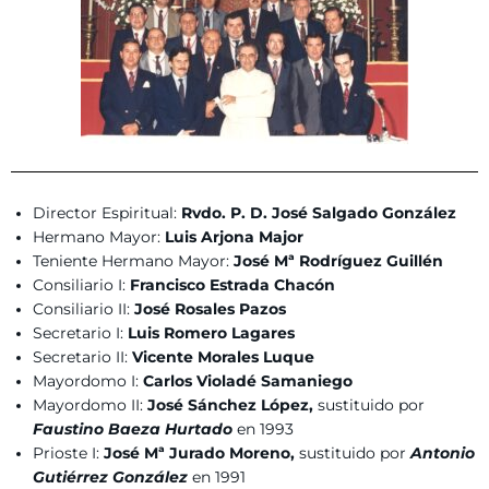
Director Espiritual:
Rvdo. P. D. José Salgado González
Hermano Mayor:
Luis Arjona Major
Teniente Hermano Mayor:
José Mª Rodríguez Guillén
Consiliario I:
Francisco Estrada Chacón
Consiliario II:
José Rosales Pazos
Secretario I:
Luis Romero Lagares
Secretario II:
Vicente Morales Luque
Mayordomo I:
Carlos Violadé Samaniego
Mayordomo II:
José Sánchez López,
sustituido por
Faustino Baeza Hurtado
en 1993
Prioste I:
José Mª Jurado Moreno,
sustituido por
Antonio
Gutiérrez González
en 1991