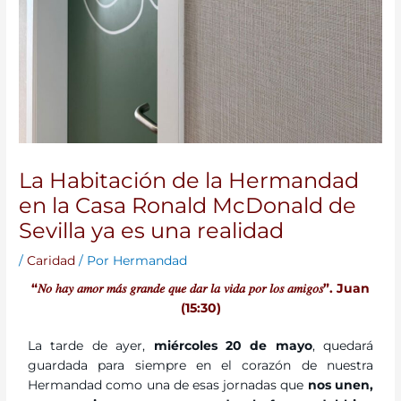
La Habitación de la Hermandad
en la Casa Ronald McDonald de
Sevilla ya es una realidad
/
Caridad
/ Por
Hermandad
“𝑁𝑜 ℎ𝑎𝑦 𝑎𝑚𝑜𝑟 𝑚𝑎́𝑠 𝑔𝑟𝑎𝑛𝑑𝑒 𝑞𝑢𝑒 𝑑𝑎𝑟 𝑙𝑎 𝑣𝑖𝑑𝑎 𝑝𝑜𝑟 𝑙𝑜𝑠 𝑎𝑚𝑖𝑔𝑜𝑠”. Juan
(15:30)
La tarde de ayer,
miércoles 20 de mayo
, quedará
guardada para siempre en el corazón de nuestra
Hermandad como una de esas jornadas que
nos unen,