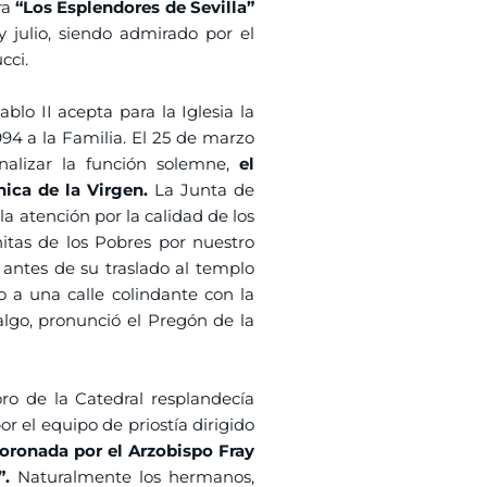
ra
“Los Esplendores de Sevilla”
 julio, siendo admirado por el
cci.
blo II acepta para la Iglesia la
94 a la Familia. El 25 de marzo
nalizar la función solemne,
el
ica de la Virgen.
La Junta de
a atención por la calidad de los
nitas de los Pobres por nuestro
antes de su traslado al templo
o a una calle colindante con la
lgo, pronunció el Pregón de la
oro de la Catedral resplandecía
 el equipo de priostía dirigido
oronada por el Arzobispo Fray
”.
Naturalmente los hermanos,