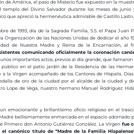
ón de América, el paso de Misterio fue expuesto en la muest
l templo del Divino Salvador durante los meses de junio y
o que apreció la hermenéutica admirable de Castillo Lastru
bre de 1993, día de la Sagrada Familia, S.S. el Papa Juan Pa
la Organización de las Naciones Unidas de dedicar el año 19
vidad de Nuestra Madre y Reina de la Encarnación, al fi
sistentes comunicando oficialmente la coronación canón
unos importantes actos, previos al día grande, que llamaron l
o público en el patio jardín de la Residencia de las Herma
a la Virgen acompañado de los Cantores de Híspalis. Días 
edalla de oro de la ciudad por el alcalde de la ciudad y di
teatro Lope de Vega, nuestro hermano Manuel Rodríguez Hida
un emocionante y brillantísimo oficio religioso en el trasc
a Madre bellísimamente enmarcada en el espacio adornado por
ste Primero don Antonio Gutiérrez González. La Virgen
fue c
 el canónico título de “Madre de la Familia Hispalense