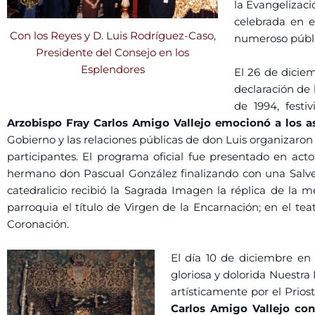
la Evangelizaci
celebrada en e
Con los Reyes y D. Luis Rodríguez-Caso,
numeroso públic
Presidente del Consejo en los
Esplendores
El 26 de diciem
declaración de 
de 1994, festi
Arzobispo Fray Carlos Amigo Vallejo emocionó a los a
Gobierno y las relaciones públicas de don Luis organizaron 
participantes. El programa oficial fue presentado en act
hermano don Pascual González finalizando con una Salve 
catedralicio recibió la Sagrada Imagen la réplica de la m
parroquia el título de Virgen de la Encarnación; en el 
Coronación.
El día 10 de diciembre en 
gloriosa y dolorida Nuestr
artísticamente por el Prio
Carlos Amigo Vallejo con