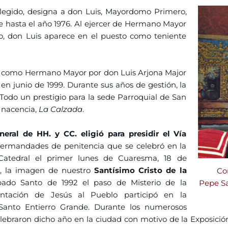
egido, designa a don Luis, Mayordomo Primero,
 hasta el año 1976. Al ejercer de Hermano Mayor
o, don Luis aparece en el puesto como teniente
da como Hermano Mayor por don Luis Arjona Major
n junio de 1999. Durante sus años de gestión, la
 Todo un prestigio para la sede Parroquial de San
u nacencia,
La Calzada
.
eral de HH. y CC. eligió para presidir el Vía
ermandades de penitencia que se celebró en la
 Catedral el primer lunes de Cuaresma, 18 de
1, la imagen de nuestro
Santísimo Cristo de la
Co
bado Santo de 1992 el paso de Misterio de la
Pepe Sa
ntación de Jesús al Pueblo participó en la
 Santo Entierro Grande. Durante los numerosos
lebraron dicho año en la ciudad con motivo de la Exposició