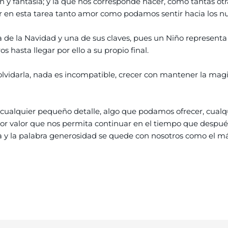
 y fantasía; y la que nos corresponde hacer, como tantas otra
r en esta tarea tanto amor como podamos sentir hacia los nu
de la Navidad y una de sus claves, pues un Niño representa t
 hasta llegar por ello a su propio final.
lvidarla, nada es incompatible, crecer con mantener la magi
s cualquier pequeño detalle, algo que podamos ofrecer, cualq
 valor que nos permita continuar en el tiempo que después 
a y la palabra generosidad se quede con nosotros como el má