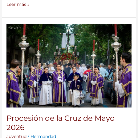
Leer más »
Procesión
de
la
Cruz
de
Mayo
2026
Procesión de la Cruz de Mayo
2026
Juventud
/
Hermandad