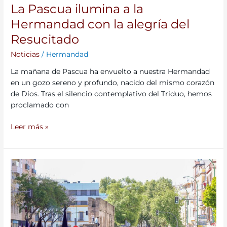
La Pascua ilumina a la
Hermandad con la alegría del
Resucitado
Noticias
/
Hermandad
La mañana de Pascua ha envuelto a nuestra Hermandad
en un gozo sereno y profundo, nacido del mismo corazón
de Dios. Tras el silencio contemplativo del Triduo, hemos
proclamado con
Leer más »
Galería
de
fotos
del
Martes
Santo