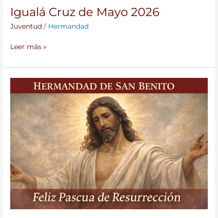
Igualá Cruz de Mayo 2026
Juventud
/
Hermandad
Leer más »
La
Pascua
ilumina
a
la
Hermandad
con
la
alegría
del
Resucitado