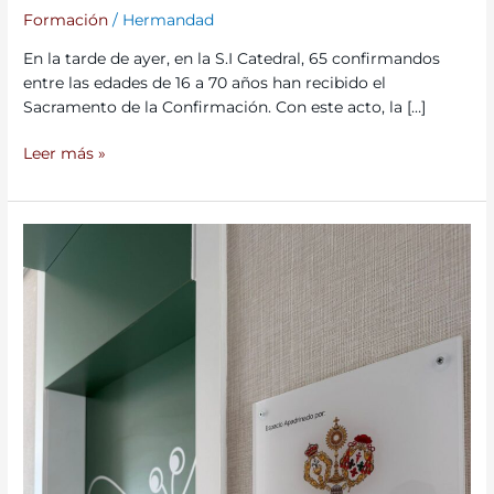
Formación
/
Hermandad
En la tarde de ayer, en la S.I Catedral, 65 confirmandos
entre las edades de 16 a 70 años han recibido el
Sacramento de la Confirmación. Con este acto, la […]
Leer más »
La
Habitación
de
la
Hermandad
en
la
Casa
Ronald
McDonald
de