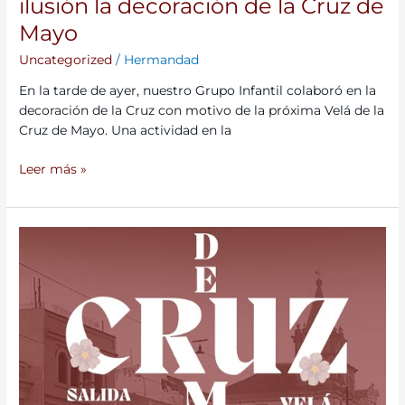
ilusión la decoración de la Cruz de
Mayo
Uncategorized
/
Hermandad
En la tarde de ayer, nuestro Grupo Infantil colaboró en la
decoración de la Cruz con motivo de la próxima Velá de la
Cruz de Mayo. Una actividad en la
Leer más »
Velá
de
la
Cruz
de
Mayo
2026