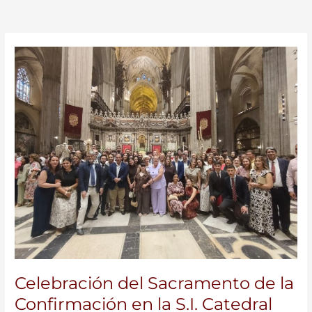
Celebración
del
Sacramento
de
la
Confirmación
en
la
S.I.
Catedral
Celebración del Sacramento de la
Confirmación en la S.I. Catedral