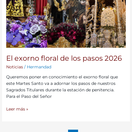
exorno
floral
de
los
pasos
2026
El exorno floral de los pasos 2026
Noticias
/
Hermandad
Queremos poner en conocimiento el exorno floral que
este Martes Santo va a adornar los pasos de nuestros
Sagrados Titulares durante la estación de penitencia.
Para el Paso del Señor
Leer más »