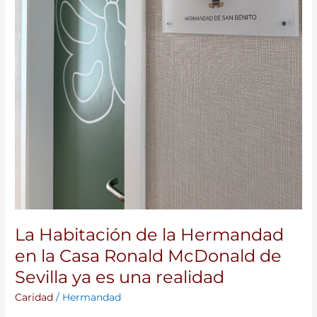
Sevilla
ya
es
una
realidad
La Habitación de la Hermandad
en la Casa Ronald McDonald de
Sevilla ya es una realidad
Caridad
/
Hermandad