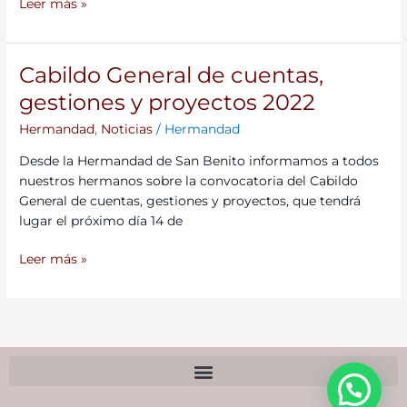
presupuestos
Leer más »
de
cara
al
Cabildo General de cuentas,
Cabildo
próximo
General
gestiones y proyectos 2022
Cabildo
de
General
Hermandad
,
Noticias
/
Hermandad
cuentas,
gestiones
Desde la Hermandad de San Benito informamos a todos
y
nuestros hermanos sobre la convocatoria del Cabildo
proyectos
General de cuentas, gestiones y proyectos, que tendrá
2022
lugar el próximo día 14 de
Leer más »