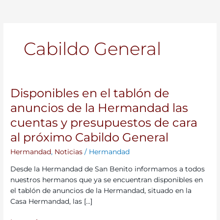
Cabildo General
Disponibles en el tablón de
Disponibles
en
anuncios de la Hermandad las
el
cuentas y presupuestos de cara
tablón
de
al próximo Cabildo General
anuncios
Hermandad
,
Noticias
/
Hermandad
de
la
Desde la Hermandad de San Benito informamos a todos
Hermandad
nuestros hermanos que ya se encuentran disponibles en
las
el tablón de anuncios de la Hermandad, situado en la
cuentas
Casa Hermandad, las […]
y