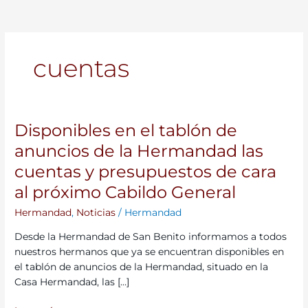
cuentas
Disponibles en el tablón de
Disponibles
en
anuncios de la Hermandad las
el
cuentas y presupuestos de cara
tablón
de
al próximo Cabildo General
anuncios
Hermandad
,
Noticias
/
Hermandad
de
la
Desde la Hermandad de San Benito informamos a todos
Hermandad
nuestros hermanos que ya se encuentran disponibles en
las
el tablón de anuncios de la Hermandad, situado en la
cuentas
Casa Hermandad, las […]
y