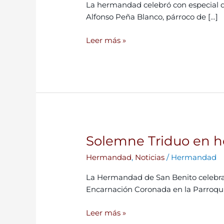
La hermandad celebró con especial dev
Alfonso Peña Blanco, párroco de […]
Leer más »
Solemne Triduo en h
Solemne
Triduo
Hermandad
,
Noticias
/
Hermandad
en
honor
La Hermandad de San Benito celebra 
a
Encarnación Coronada en la Parroqui
Nuestra
Señora
Leer más »
de