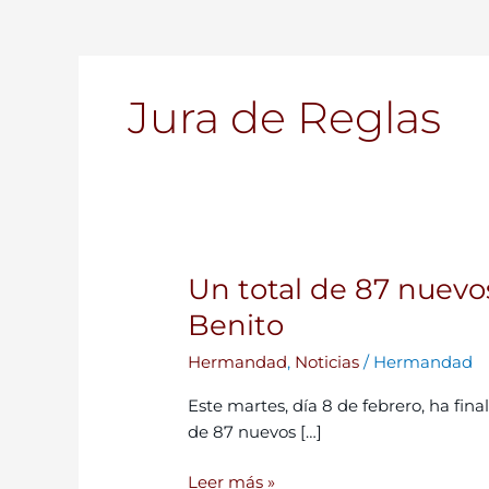
Jura de Reglas
Un total de 87 nuev
Un
total
Benito
de
Hermandad
,
Noticias
/
Hermandad
87
nuevos
Este martes, día 8 de febrero, ha fin
hermanos
de 87 nuevos […]
han
jurado
Leer más »