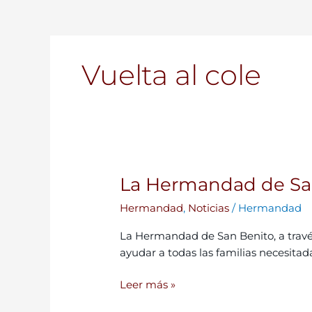
Vuelta al cole
La Hermandad de San 
La
Hermandad
Hermandad
,
Noticias
/
Hermandad
de
San
La Hermandad de San Benito, a través 
Benito
ayudar a todas las familias necesitad
organiza
una
Leer más »
vuelta