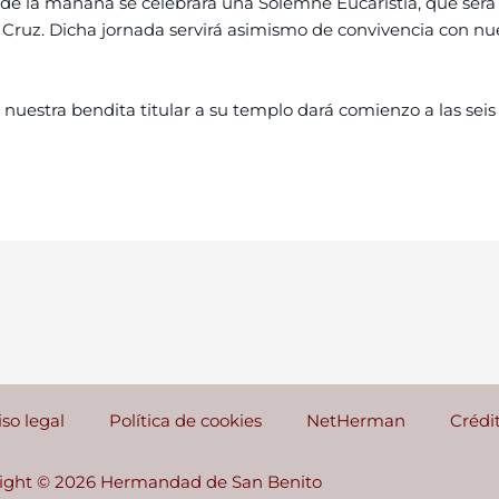
de la mañana se celebrará una Solemne Eucaristía, que será o
n Cruz. Dicha jornada servirá asimismo de convivencia con nu
 nuestra bendita titular a su templo dará comienzo a las sei
iso legal
Política de cookies
NetHerman
Crédi
ight © 2026 Hermandad de San Benito