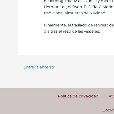
El domingo día 12 a las once y media 
Hermanitas, el Rvdo. P. D. José Marí
tradicional almuerzo de Navidad.
Finalmente, el traslado de regreso de
día tras el rezo de las vísperas.
←
Entrada anterior
Política de privacidad
Av
Copyr