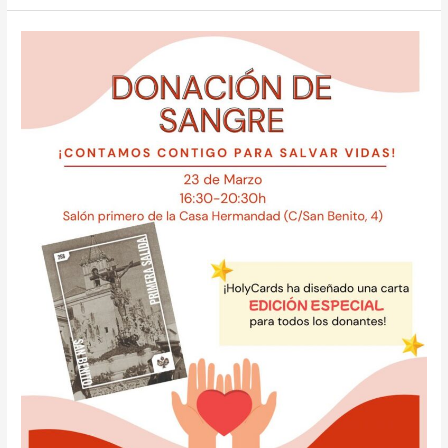
Jornada
de
Donación
de
Sangre
el
23
de
marzo
en
la
Casa
Hermandad