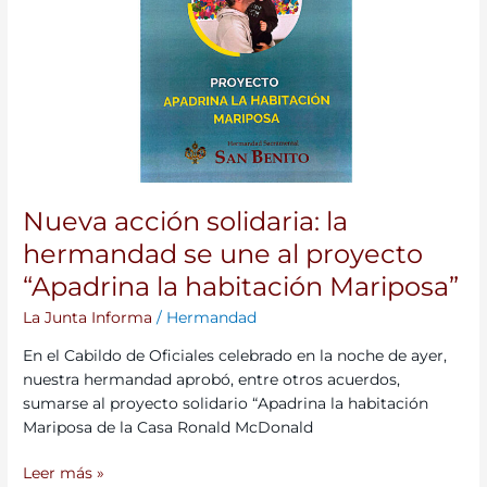
se
une
al
proyecto
“Apadrina
la
habitación
Mariposa”
Nueva acción solidaria: la
hermandad se une al proyecto
“Apadrina la habitación Mariposa”
La Junta Informa
/
Hermandad
En el Cabildo de Oficiales celebrado en la noche de ayer,
nuestra hermandad aprobó, entre otros acuerdos,
sumarse al proyecto solidario “Apadrina la habitación
Mariposa de la Casa Ronald McDonald
Leer más »