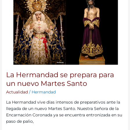
se
prepara
para
un
nuevo
Martes
Santo
La Hermandad se prepara para
un nuevo Martes Santo
Actualidad
/
Hermandad
La Hermandad vive días intensos de preparativos ante la
llegada de un nuevo Martes Santo. Nuestra Señora de la
Encarnación Coronada ya se encuentra entronizada en su
paso de palio,