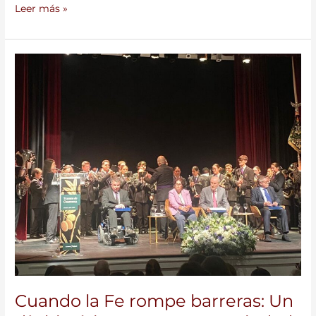
Leer más »
Cuando
la
Fe
rompe
barreras:
Un
día
histórico
para
nuestra
Ciudad
Cuando la Fe rompe barreras: Un