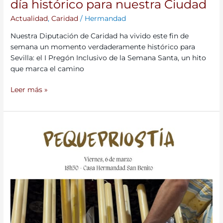
día histórico para nuestra Ciudad
Actualidad
,
Caridad
/
Hermandad
Nuestra Diputación de Caridad ha vivido este fin de
semana un momento verdaderamente histórico para
Sevilla: el I Pregón Inclusivo de la Semana Santa, un hito
que marca el camino
Leer más »
Los
más
pequeños
viven
una
jornada
mágica
en
la