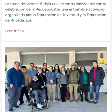
La tarde del viernes 6 dejó una estampa inolvidable con la
celebración de la Pequepriostía, una entrañable actividad
organizada por la Diputación de Juventud y la Diputación
de Priostía. Los
Leer más »
Visita
a
la
Asociación
Niños
con
Amor