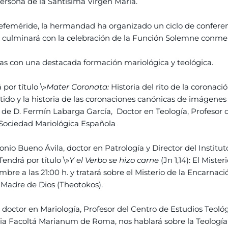
ersona de la Santísima Virgen María.
efeméride, la hermandad ha organizado un ciclo de conferenc
ue culminará con la celebración de la Función Solemne conmem
as con una destacada formación mariológica y teológica.
por título \»
Mater Coronata:
Historia del rito de la coronac
entido y la historia de las coronaciones canónicas de imágenes
o de D. Fermín Labarga García, Doctor en Teología, Profesor d
 Sociedad Mariológica Española
nio Bueno Ávila, doctor en Patrología y Director del Institut
Tendrá por título \»
Y el Verbo se hizo carne
(Jn 1,14): El Miste
mbre a las 21:00 h. y tratará sobre el Misterio de la Encarnaci
Madre de Dios (Theotokos).
doctor en Mariología, Profesor del Centro de Estudios Teológi
ficia Facoltá Marianum de Roma, nos hablará sobre la Teologí