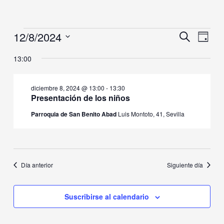
12/8/2024
Eventos
Navegación
Naveg
Buscar
Día
en
de
de
Selecciona
diciembre
búsqueda
vistas
13:00
la
8,
y
de
fecha.
2024
vistas
Event
diciembre 8, 2024 @ 13:00
-
13:30
de
Presentación de los niños
Eventos
Parroquia de San Benito Abad
Luis Montoto, 41, Sevilla
Día anterior
Siguiente día
Suscribirse al calendario