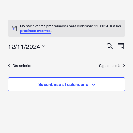
Eventos
No hay eventos programados para diciembre 11, 2024. Ir a los
en
Aviso
próximos eventos
.
diciembre
11,
12/11/2024
Navegación
Naveg
Buscar
2024
Día
de
de
Selecciona
búsqueda
vistas
la
y
de
Día anterior
Siguiente día
fecha.
vistas
Event
de
Suscribirse al calendario
Eventos