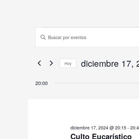
Eventos
Navegación
Introduce
en
de
la
diciembre
búsqueda
palabra
17,
y
clave.
diciembre 17,
2024
vistas
Hoy
Busca
de
Eventos
Selecciona
Eventos
para
la
20:00
la
fecha.
palabra
clave.
diciembre 17, 2024 @ 20:15
-
20:
Culto Eucarístico