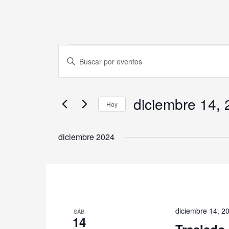
Eventos
Navegación
Introduce
de
la
búsqueda
palabra
y
clave.
diciembre 14,
vistas
Hoy
Busca
de
Eventos
Selecciona
Eventos
para
la
diciembre 2024
la
fecha.
palabra
clave.
diciembre 14, 2
SÁB
14