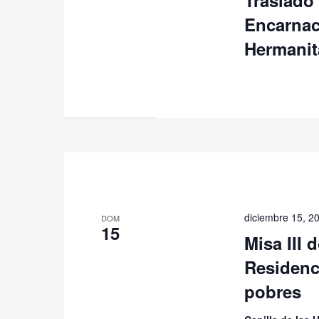
Traslado 
Encarnac
Hermanit
diciembre 15, 2
DOM
15
Misa III 
Residenc
pobres