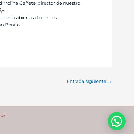
id Molina Cañete, director de nuestro
\».
a está abierta a todos los
n Benito.
Entrada siguiente
→
tos