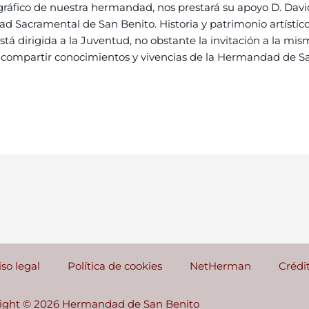
y gráfico de nuestra hermandad, nos prestará su apoyo D. Dav
ad Sacramental de San Benito. Historia y patrimonio artístico
 dirigida a la Juventud, no obstante la invitación a la mism
compartir conocimientos y vivencias de la Hermandad de Sa
iso legal
Política de cookies
NetHerman
Crédi
ight © 2026 Hermandad de San Benito