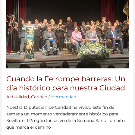
barreras:
Un
día
histórico
para
nuestra
Ciudad
Cuando la Fe rompe barreras: Un
día histórico para nuestra Ciudad
Actualidad
,
Caridad
/
Hermandad
Nuestra Diputación de Caridad ha vivido este fin de
semana un momento verdaderamente histórico para
Sevilla: el I Pregón Inclusivo de la Semana Santa, un hito
que marca el camino