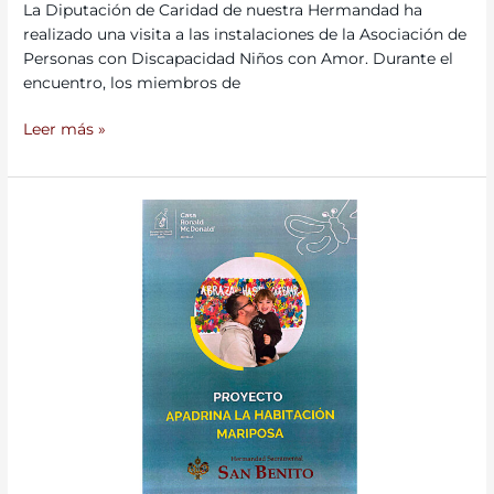
La Diputación de Caridad de nuestra Hermandad ha
realizado una visita a las instalaciones de la Asociación de
Personas con Discapacidad Niños con Amor. Durante el
encuentro, los miembros de
Leer más »
Nueva
acción
solidaria:
la
hermandad
se
une
al
proyecto
“Apadrina
la
habitación