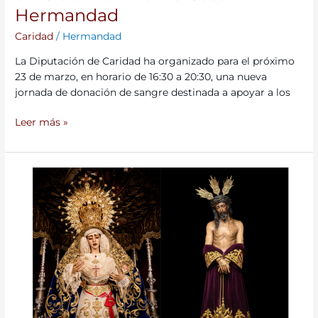
Hermandad
Caridad
/
Hermandad
La Diputación de Caridad ha organizado para el próximo
23 de marzo, en horario de 16:30 a 20:30, una nueva
jornada de donación de sangre destinada a apoyar a los
Leer más »
La
Hermandad
se
prepara
para
un
nuevo
Martes
Santo