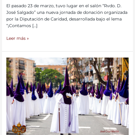
El pasado 23 de marzo, tuvo lugar en el salón “Rvdo. D.
José Salgado” una nueva jornada de donación organizada
por la Diputación de Caridad, desarrollada bajo el lema
“¡Contamos […]
Leer más »
Cortejo
para
la
Semana
Santa
2026