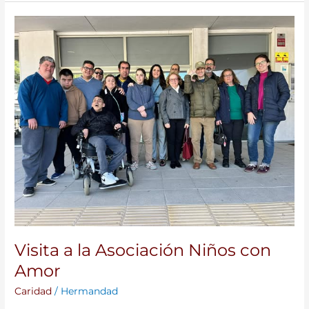
Visita
a
la
Asociación
Niños
con
Amor
Visita a la Asociación Niños con
Amor
Caridad
/
Hermandad