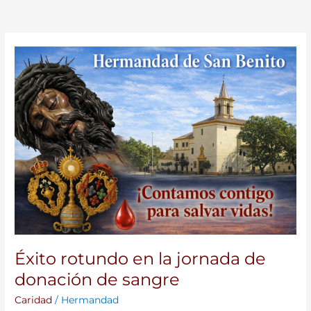
Éxito
rotundo
en
la
jornada
de
donación
de
sangre
Éxito rotundo en la jornada de
donación de sangre
Caridad
/
Hermandad