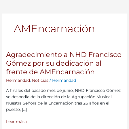
AMEncarnación
Agradecimiento a NHD Francisco
Agradecimiento
a
Gómez por su dedicación al
NHD
frente de AMEncarnación
Francisco
Gómez
Hermandad
,
Noticias
/
Hermandad
por
A finales del pasado mes de junio, NHD Francisco Gómez
su
se despedía de la dirección de la Agrupación Musical
dedicación
Nuestra Señora de la Encarnación tras 26 años en el
al
puesto, […]
frente
de
Leer más »
AMEncarnación