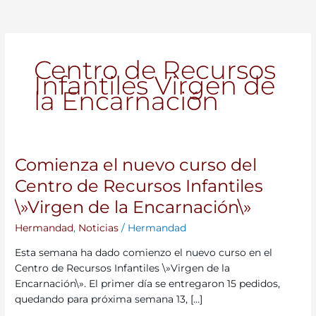
Centro de Recursos
Infantiles Virgen de
la Encarnación
Comienza el nuevo curso del
Comienza
el
Centro de Recursos Infantiles
nuevo
\»Virgen de la Encarnación\»
curso
del
Hermandad
,
Noticias
/
Hermandad
Centro
Esta semana ha dado comienzo el nuevo curso en el
de
Centro de Recursos Infantiles \»Virgen de la
Recursos
Encarnación\». El primer día se entregaron 15 pedidos,
Infantiles
quedando para próxima semana 13, […]
\»Virgen