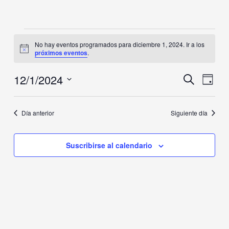
Eventos
No hay eventos programados para diciembre 1, 2024. Ir a los
en
Aviso
próximos eventos
.
diciembre
1,
12/1/2024
Navegación
Naveg
Buscar
2024
Día
de
de
Selecciona
búsqueda
vistas
la
y
de
Día anterior
Siguiente día
fecha.
vistas
Event
de
Suscribirse al calendario
Eventos