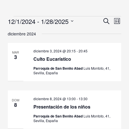
12/1/2024
 - 
1/28/2025
Eventos
Navegación
Naveg
Buscar
Lista
de
de
Selecciona
búsqueda
vistas
diciembre 2024
la
y
de
fecha.
vistas
Event
diciembre 3, 2024 @ 20:15
-
20:45
de
MAR
3
Eventos
Culto Eucarístico
Parroquia de San Benito Abad
Luis Montoto, 41,
Sevilla, España
diciembre 8, 2024 @ 13:00
-
13:30
DOM
8
Presentación de los niños
Parroquia de San Benito Abad
Luis Montoto, 41,
Sevilla, España