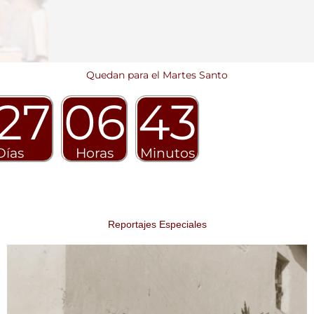
Quedan para el Martes Santo
27
06
43
Días
Horas
Minutos
Reportajes Especiales