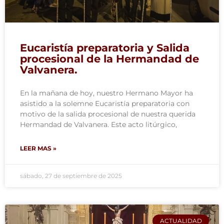
Eucaristía preparatoria y Salida
procesional de la Hermandad de
Valvanera.
En la mañana de hoy, nuestro Hermano Mayor ha
asistido a la solemne Eucaristía preparatoria con
motivo de la salida procesional de nuestra querida
Hermandad de Valvanera. Este acto litúrgico,
LEER MAS »
sábado, 27 de septiembre de 2025
ACTUALIDAD