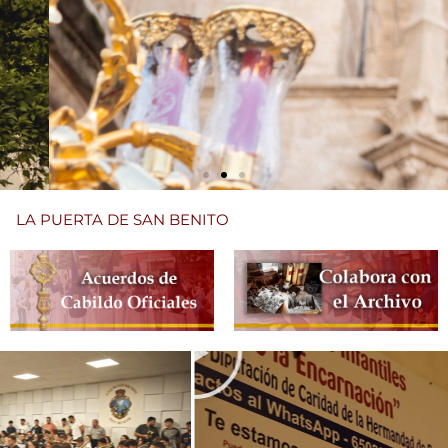
LA PUERTA DE SAN BENITO
R
e
p
r
o
d