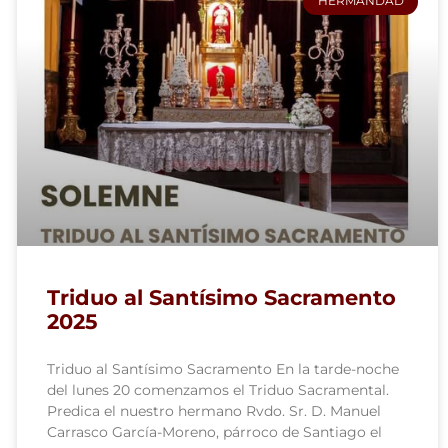
HERMANDAD
Triduo al Santísimo Sacramento
2025
Triduo al Santísimo Sacramento En la tarde-noche
del lunes 20 comenzamos el Triduo Sacramental.
Predica el nuestro hermano Rvdo. Sr. D. Manuel
Carrasco García-Moreno, párroco de Santiago el