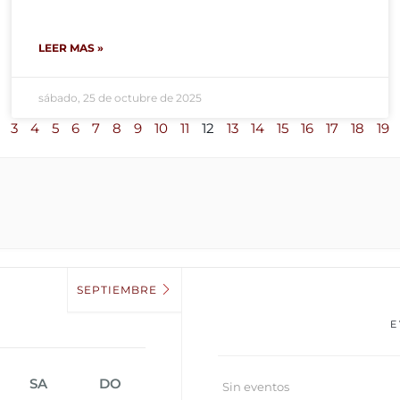
LEER MAS »
sábado, 25 de octubre de 2025
3
4
5
6
7
8
9
10
11
12
13
14
15
16
17
18
19
SEPTIEMBRE
E
SA
DO
Sin eventos